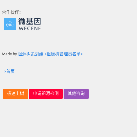
合作伙伴：
Made by
祖源树策划组 <祖缘树管理员名单>
>首页
极速上树
申请祖源检测
其他咨询