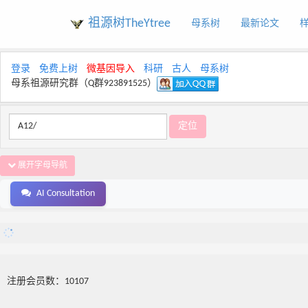
祖源树TheYtree
母系树
最新论文
登录
免费上树
微基因导入
科研
古人
母系树
母系祖源研究群（Q群923891525）
展开字母导航
AI Consultation
注册会员数：10107