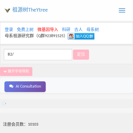
祖源树TheYtree
Toggle
naviga
登录
免费上树
微基因导入
科研
古人
母系树
母系祖源研究群（Q群923891525）
展开字母导航
AI Consultation
注册会员数：10103