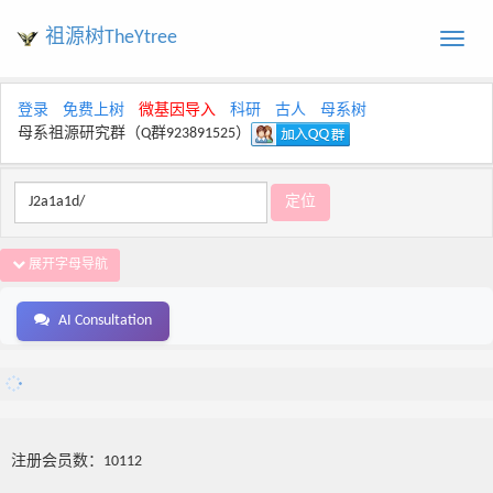
祖源树TheYtree
Toggle
naviga
登录
免费上树
微基因导入
科研
古人
母系树
母系祖源研究群（Q群923891525）
展开字母导航
AI Consultation
注册会员数：10112