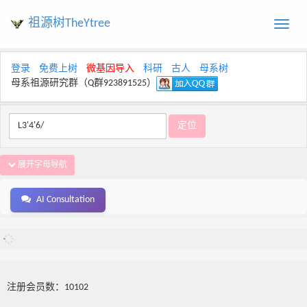
祖源树TheYtree
Toggle
naviga
登录
免费上树
微基因导入
科研
古人
母系树
母系祖源研究群（Q群923891525）
展开字母导航
AI Consultation
注册会员数：10102