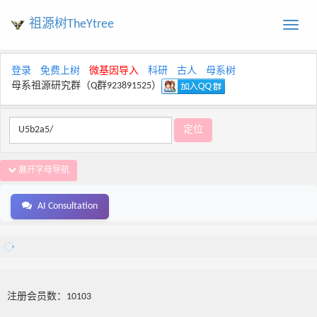
祖源树TheYtree
Toggle
naviga
登录
免费上树
微基因导入
科研
古人
母系树
母系祖源研究群（Q群923891525）
展开字母导航
AI Consultation
注册会员数：10103