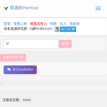
祖源树TheYtree
Toggle
naviga
登录
免费上树
微基因导入
科研
古人
母系树
母系祖源研究群（Q群923891525）
展开字母导航
AI Consultation
注册会员数：10102