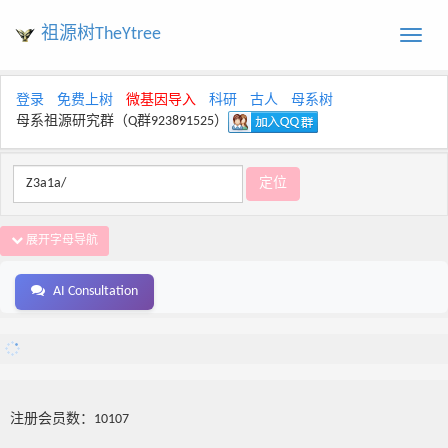
祖源树TheYtree
Toggle
naviga
登录
免费上树
微基因导入
科研
古人
母系树
母系祖源研究群（Q群923891525）
展开字母导航
AI Consultation
注册会员数：10107