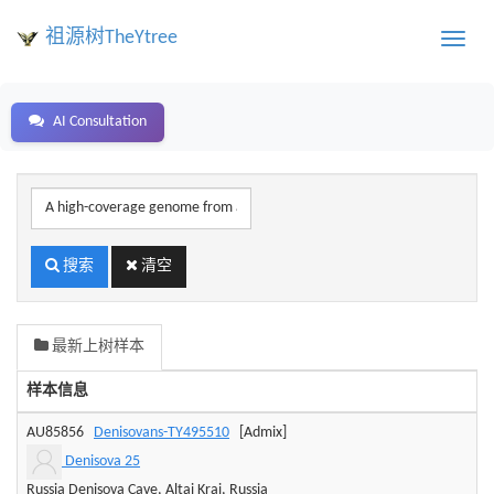
祖源树TheYtree
Toggle
naviga
AI Consultation
样
本
编
号
搜索
清空
或
地
区、
最新上树样本
姓
氏
样本信息
关
键
AU85856
Denisovans-TY495510
[Admix]
字
Denisova 25
Russia Denisova Cave, Altai Krai, Russia