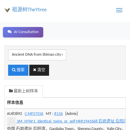
祖源树TheYtree
Toggle
naviga
AI Consultation
样
本
编
号
搜索
清空
或
地
区、
最新上树样本
姓
氏
样本信息
关
键
AU83892
C-MF57556
MT :
R11b
[Admix]
字
SM_HYW-1_identical_twins_or_self HRR1941668 石峁遗址 后阳湾
中国 石峁遗址 后阳湾，Gaojiabu Town，Shenmu County，Yulin City，Shaan