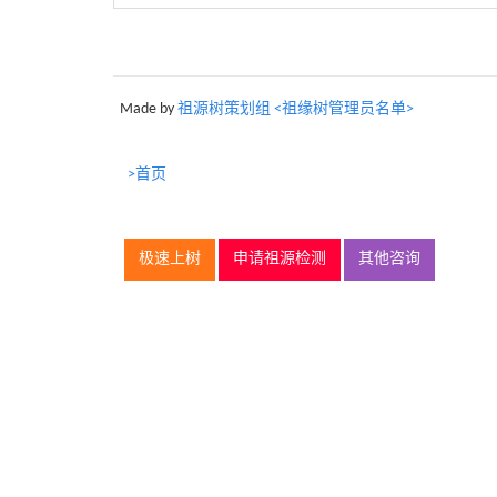
Made by
祖源树策划组 <祖缘树管理员名单>
>首页
极速上树
申请祖源检测
其他咨询