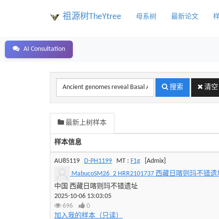
祖源树TheYtree
母系树
最新论文
AI Consultation
样
搜索
清空
本
编
号
或
最新上树样本
地
区、
样本信息
姓
氏
AU85119
D-PH1199
MT :
F1g
[Admix]
关
MabucoSM26_2 HRR2101737 西藏日喀则玛不错遗址 44
键
中国 西藏日喀则玛不错遗址
字
2025-10-06 13:03:05
696
0
加入我的样本（只读）