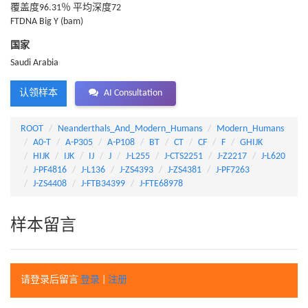
覆盖度96.31％ 平均深度72
FTDNA Big Y (bam)
国家
Saudi Arabia
认领样本
AI Consultation
ROOT
Neanderthals_And_Modern_Humans
Modern_Humans
A0-T
A-P305
A-P108
BT
CT
CF
F
GHIJK
HIJK
IJK
IJ
J
J-L255
J-CTS2251
J-Z2217
J-L620
J-PF4816
J-L136
J-ZS4393
J-ZS4381
J-PF7263
J-ZS4408
J-FTB34399
J-FTE68978
样本留言
请登录后留言
登录
|
注册