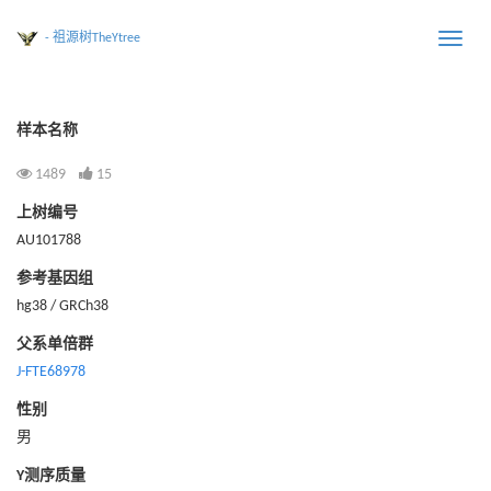
- 祖源树TheYtree
Toggle
naviga
样本名称
1489
15
上树编号
AU101788
参考基因组
hg38 / GRCh38
父系单倍群
J-FTE68978
性别
男
Y测序质量