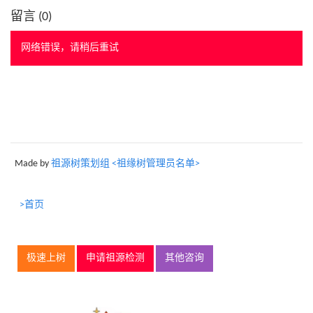
留言 (
0
)
网络错误，请稍后重试
Made by
祖源树策划组 <祖缘树管理员名单>
>首页
极速上树
申请祖源检测
其他咨询