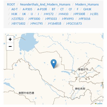
ROOT
Neanderthals_And_Modern_Humans
Modern_Humans
A0-T
A-P305
A-P108
BT
CT
CF
F
GHIJK
HIJK
IJK
IJ
J
J-M172
J-M410
J-PF5008
J-L581
J-Z37823
J-PF5000
J-PF5033
J-PF4993
J-PF5016
J-BY71602
J-PH1795
J-Y164818
J-FGC51673
+
−
Leaflet