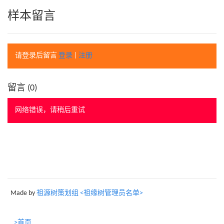
样本留言
请登录后留言
登录
|
注册
留言 (
0
)
网络错误，请稍后重试
Made by
祖源树策划组 <祖缘树管理员名单>
>首页