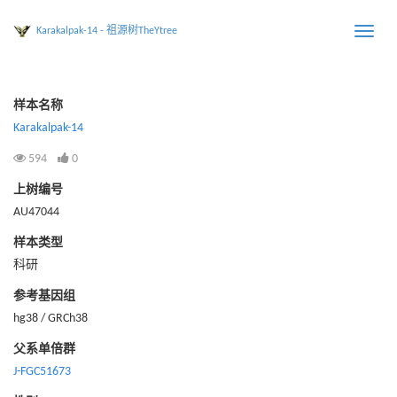
Karakalpak-14 - 祖源树TheYtree
Toggle
naviga
样本名称
Karakalpak-14
594
0
上树编号
AU47044
样本类型
科研
参考基因组
hg38 / GRCh38
父系单倍群
J-FGC51673