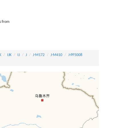
s from
K
IJK
IJ
J
J-M172
J-M410
J-PF5008