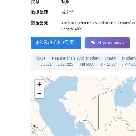
民系
Tajik
数据处理
咸宁华
数据出处
Ancient Components and Recent Expansion i
Central Asia
加入我的样本（只读）
AI Consultation
ROOT
Neanderthals_And_Modern_Humans
Modern
J-L581
J-Z37823
J-PF5000
J-PF5033
J-PF499
+
−