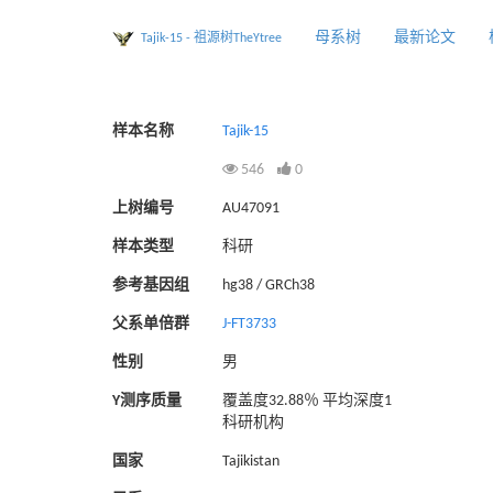
母系树
最新论文
Tajik-15 - 祖源树TheYtree
样本名称
Tajik-15
546
0
上树编号
AU47091
样本类型
科研
参考基因组
hg38 / GRCh38
父系单倍群
J-FT3733
性别
男
Y测序质量
覆盖度32.88％ 平均深度1
科研机构
国家
Tajikistan