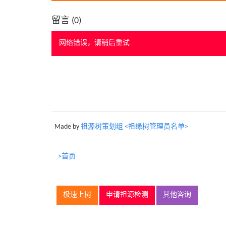
留言 (
0
)
网络错误，请稍后重试
Made by
祖源树策划组 <祖缘树管理员名单>
>首页
极速上树
申请祖源检测
其他咨询