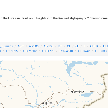
n the Eurasian Heartland: Insights into the Revised Phylogeny of Y-Chromosome
_Humans
A0-T
A-P305
A-P108
BT
CT
CF
F
GHIJK
HIJ
3
J-PF5016
J-BY71602
J-PH1795
J-Y164818
J-FT3742
J-FT3733