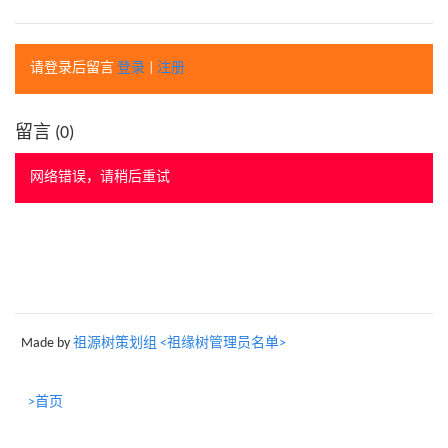
请登录后留言
登录
|
注册
留言 (
0
)
网络错误，请稍后重试
Made by
祖源树策划组 <祖缘树管理员名单>
>首页