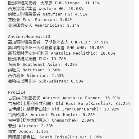
欧洲狩猎采集者－大草原 EHG-Steppe: 31.11%

西方狩猎采集者 Western HG: 19.08%

纳吐夫狩猎采集者 Natufian HG: 4.51%

东欧亚 East Eurasian: 3.84%

美洲印第安人 Amerinidian: 3.14%

AncientNearEast13

高加索狩猎采集者－早期欧洲农人 CHG-EEF: 37.51%

斯堪的纳维亚－西欧狩猎采集者 SHG-WHG: 19.83%

新石器时代安纳托利亚 Anatolia Neolithic: 18.05%

欧洲狩猎采集者 EHG: 13.78%

东南亚 Southeast Asian: 4.29%

纳吐夫 Natufian: 3.50%

西伯利亚 Siberian: 2.55%

撒哈拉以南非洲 Sub-Saharan: 0.50%

ProLi14

古安纳托利亚农民 Ancient Anatolia Farmer: 36.91%

古东欧(卡累利亚共和国) Old East Euro(Karelia): 31.25%

古伊朗(扎格罗斯山脉) Old Iran(GanjDareh): 13.92%

古西欧猎人 Ancient Euro Hunter: 9.23%

古中亚(切尔木切克人) Chemurchek: 2.84%

非洲 African: 2.28%

绳文 Jomon: 1.15%

南印度(伊鲁拉) South India(Irula): 1.05%
