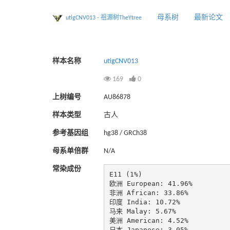
母系树
最新论文
utigCNV013 - 祖源树TheYtree
样本名称
utigCNV013
169
0
上树编号
AU86878
样本类型
古人
参考基因组
hg38 / GRCh38
母系单倍群
N/A
常染成份
E11 (1%)

欧洲 European: 41.96%

非洲 African: 33.86%

印度 India: 10.72%

马来 Malay: 5.67%

美洲 American: 4.52%

日本 Japanese: 3.05%
