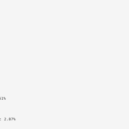
1%

 2.87%
