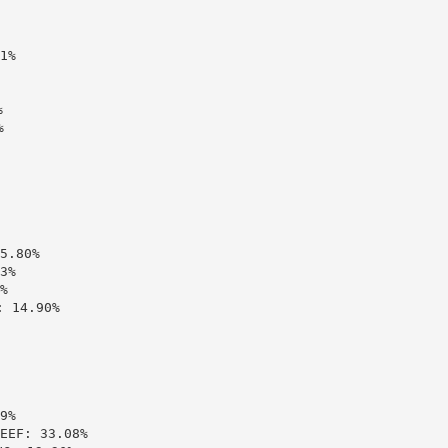
%





.80%

%



14.90%

%

: 33.08%
