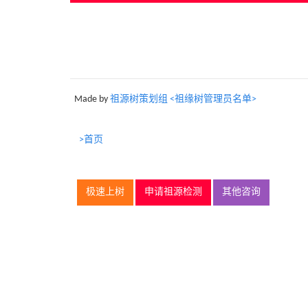
Made by
祖源树策划组 <祖缘树管理员名单>
>首页
极速上树
申请祖源检测
其他咨询