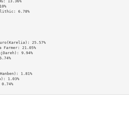
 13.36%

0%

thic: 6.78%

(Karelia): 25.57%

Farmer: 21.05%

areh): 9.94%

.74%

nben): 1.81%

: 1.03%

0.74%
