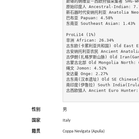
斯堪的纳维亚－西欧狩猎采集者 SHG-WHG:
原始印度人 Ancestral-Indian: 7.1
新石器时代安纳托利亚 Anatolia Neoli
巴布亚 Papuan: 4.58%

东南亚 Southeast Asian: 1.43%

ProLi14 (1%)

非洲 African: 26.34%

古东欧(卡累利亚共和国) Old East Euro
古安纳托利亚农民 Ancient Anatolia 
古伊朗(扎格罗斯山脉) Old Iran(GanjD
古蒙古北部 Old Mongolia North: 6
绳文 Jomon: 4.52%

安达曼 Onge: 2.27%

古东南(汉本遗址) Old SE Chinese(Ha
南印度(伊鲁拉) South India(Irula)
古西欧猎人 Ancient Euro Hunter: 
性别
男
国家
Italy
籍贯
Coppa Nevigata (Apulia)