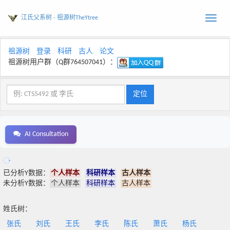
江氏父系树 - 祖源树TheYtree
Toggle
naviga
祖源树
登录
科研
古人
论文
祖源树用户群（Q群764507041）：
AI Consultation
已分析Y数据：
个人样本
科研样本
古人样本
未分析Y数据：
个人样本
科研样本
古人样本
姓氏树：
张氏
刘氏
王氏
李氏
陈氏
萧氏
杨氏