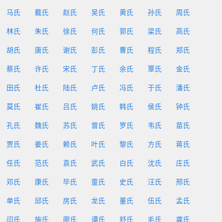
马氏
戴氏
赵氏
吴氏
黄氏
孙氏
周氏
林氏
朱氏
徐氏
何氏
郭氏
梁氏
高氏
胡氏
唐氏
谢氏
彭氏
曹氏
程氏
郑氏
蔡氏
许氏
宋氏
丁氏
余氏
覃氏
金氏
田氏
杜氏
陆氏
卢氏
冯氏
于氏
潘氏
莫氏
崔氏
吕氏
姚氏
韩氏
侯氏
钟氏
孔氏
魏氏
苏氏
曾氏
罗氏
韦氏
苗氏
贾氏
姜氏
赖氏
叶氏
黎氏
方氏
蒋氏
任氏
范氏
袁氏
武氏
白氏
沈氏
庄氏
邓氏
康氏
毕氏
童氏
史氏
汪氏
邢氏
单氏
邱氏
房氏
龙氏
董氏
伍氏
孟氏
闫氏
施氏
廖氏
谭氏
舒氏
毛氏
龚氏