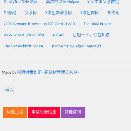
FamilyTreeDNA论坛
莫尔根论坛Molgen
Yfull中国父系群组
祖源树
父系树
Y染色体谱系树
Y染色体树
祖缘树
UCSC Genome Browser on T2T-CHM13 v2.0
The H600 Project
WGS Extract (WGSE.bio)
ADGAP
百越一下，你就知道
The GenArchivist Forum
Türkiye Y-DNA Ağacı: Anasayfa
Made by
祖源树策划组 <祖缘树管理员名单>
>首页
极速上树
申请祖源检测
其他咨询