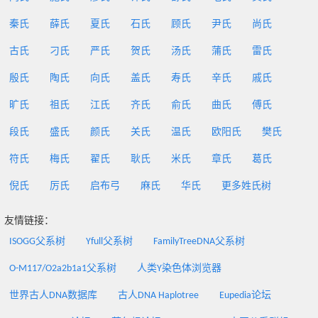
秦氏
薛氏
夏氏
石氏
顾氏
尹氏
尚氏
古氏
刁氏
严氏
贺氏
汤氏
蒲氏
雷氏
殷氏
陶氏
向氏
盖氏
寿氏
辛氏
戚氏
旷氏
祖氏
江氏
齐氏
俞氏
曲氏
傅氏
段氏
盛氏
颜氏
关氏
温氏
欧阳氏
樊氏
符氏
梅氏
翟氏
耿氏
米氏
章氏
葛氏
倪氏
厉氏
启布弓
麻氏
华氏
更多姓氏树
友情链接：
ISOGG父系树
Yfull父系树
FamilyTreeDNA父系树
O-M117/O2a2b1a1父系树
人类Y染色体浏览器
世界古人DNA数据库
古人DNA Haplotree
Eupedia论坛