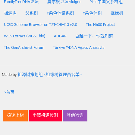
FamilyTreeDNA论坛
莫尔根论坛Molgen
Yfull中国父系群组
祖源树
父系树
Y染色体谱系树
Y染色体树
祖缘树
UCSC Genome Browser on T2T-CHM13 v2.0
The H600 Project
WGS Extract (WGSE.bio)
ADGAP
百越一下，你就知道
The GenArchivist Forum
Türkiye Y-DNA Ağacı: Anasayfa
Made by
祖源树策划组 <祖缘树管理员名单>
>首页
极速上树
申请祖源检测
其他咨询