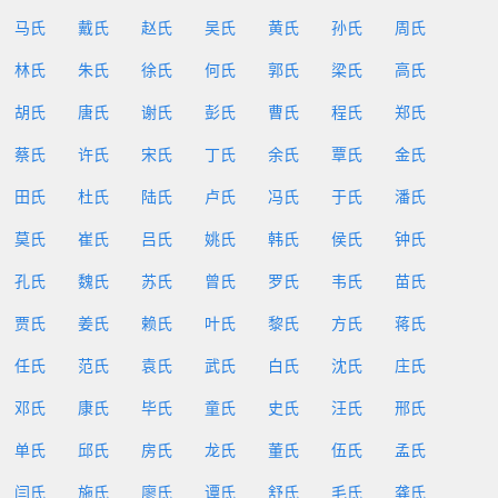
马氏
戴氏
赵氏
吴氏
黄氏
孙氏
周氏
林氏
朱氏
徐氏
何氏
郭氏
梁氏
高氏
胡氏
唐氏
谢氏
彭氏
曹氏
程氏
郑氏
蔡氏
许氏
宋氏
丁氏
余氏
覃氏
金氏
田氏
杜氏
陆氏
卢氏
冯氏
于氏
潘氏
莫氏
崔氏
吕氏
姚氏
韩氏
侯氏
钟氏
孔氏
魏氏
苏氏
曾氏
罗氏
韦氏
苗氏
贾氏
姜氏
赖氏
叶氏
黎氏
方氏
蒋氏
任氏
范氏
袁氏
武氏
白氏
沈氏
庄氏
邓氏
康氏
毕氏
童氏
史氏
汪氏
邢氏
单氏
邱氏
房氏
龙氏
董氏
伍氏
孟氏
闫氏
施氏
廖氏
谭氏
舒氏
毛氏
龚氏