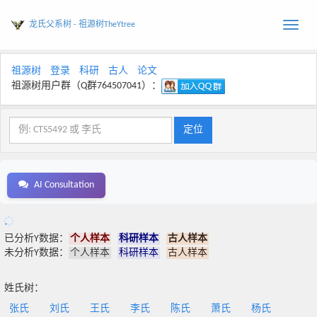
龙氏父系树 - 祖源树TheYtree
Toggle
naviga
祖源树
登录
科研
古人
论文
祖源树用户群（Q群764507041）：
AI Consultation
已分析Y数据：
个人样本
科研样本
古人样本
未分析Y数据：
个人样本
科研样本
古人样本
姓氏树：
张氏
刘氏
王氏
李氏
陈氏
萧氏
杨氏