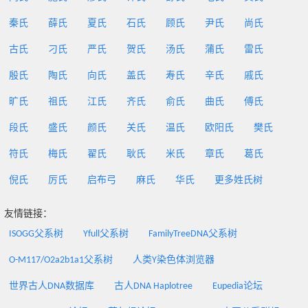
秦氏
薛氏
夏氏
石氏
顾氏
尹氏
尚氏
古氏
刁氏
严氏
贺氏
汤氏
蒲氏
雷氏
殷氏
陶氏
向氏
盖氏
寿氏
辛氏
戚氏
旷氏
祖氏
江氏
齐氏
俞氏
曲氏
傅氏
段氏
盛氏
颜氏
关氏
温氏
欧阳氏
樊氏
符氏
梅氏
翟氏
耿氏
米氏
章氏
葛氏
倪氏
厉氏
启布弓
麻氏
华氏
更多姓氏树
友情链接：
ISOGG父系树
Yfull父系树
FamilyTreeDNA父系树
O-M117/O2a2b1a1父系树
人类Y染色体浏览器
世界古人DNA数据库
古人DNA Haplotree
Eupedia论坛