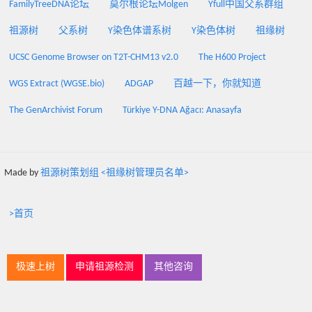
FamilyTreeDNA论坛
莫尔根论坛Molgen
Yfull中国父系群组
祖源树
父系树
Y染色体谱系树
Y染色体树
祖缘树
UCSC Genome Browser on T2T-CHM13 v2.0
The H600 Project
WGS Extract (WGSE.bio)
ADGAP
百越一下，你就知道
The GenArchivist Forum
Türkiye Y-DNA Ağacı: Anasayfa
Made by
祖源树策划组 <祖缘树管理员名单>
>首页
极速上树
申请祖源检测
其他咨询