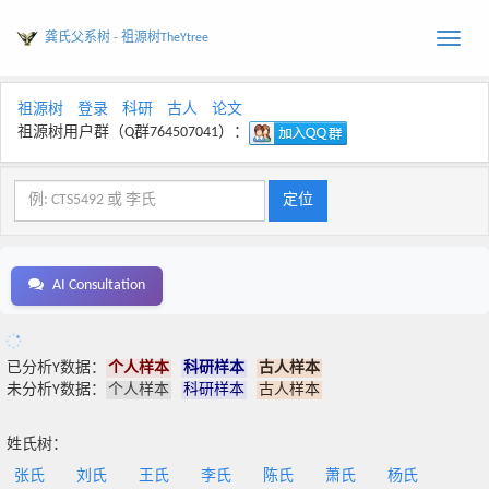
龚氏父系树 - 祖源树TheYtree
Toggle
naviga
祖源树
登录
科研
古人
论文
祖源树用户群（Q群764507041）：
AI Consultation
已分析Y数据：
个人样本
科研样本
古人样本
未分析Y数据：
个人样本
科研样本
古人样本
姓氏树：
张氏
刘氏
王氏
李氏
陈氏
萧氏
杨氏