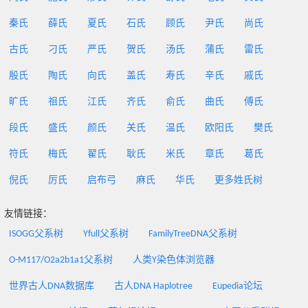
秦氏
薛氏
夏氏
石氏
顾氏
尹氏
尚氏
古氏
刁氏
严氏
贺氏
汤氏
蒲氏
雷氏
殷氏
陶氏
向氏
盖氏
寿氏
辛氏
戚氏
旷氏
祖氏
江氏
齐氏
俞氏
曲氏
傅氏
段氏
盛氏
颜氏
关氏
温氏
欧阳氏
樊氏
符氏
梅氏
翟氏
耿氏
米氏
章氏
葛氏
倪氏
厉氏
启布弓
麻氏
华氏
更多姓氏树
友情链接：
ISOGG父系树
Yfull父系树
FamilyTreeDNA父系树
O-M117/O2a2b1a1父系树
人类Y染色体浏览器
世界古人DNA数据库
古人DNA Haplotree
Eupedia论坛