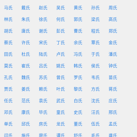
马氏
戴氏
赵氏
吴氏
黄氏
孙氏
周氏
林氏
朱氏
徐氏
何氏
郭氏
梁氏
高氏
胡氏
唐氏
谢氏
彭氏
曹氏
程氏
郑氏
蔡氏
许氏
宋氏
丁氏
余氏
覃氏
金氏
田氏
杜氏
陆氏
卢氏
冯氏
于氏
潘氏
莫氏
崔氏
吕氏
姚氏
韩氏
侯氏
钟氏
孔氏
魏氏
苏氏
曾氏
罗氏
韦氏
苗氏
贾氏
姜氏
赖氏
叶氏
黎氏
方氏
蒋氏
任氏
范氏
袁氏
武氏
白氏
沈氏
庄氏
邓氏
康氏
毕氏
童氏
史氏
汪氏
邢氏
单氏
邱氏
房氏
龙氏
董氏
伍氏
孟氏
闫氏
施氏
廖氏
谭氏
舒氏
毛氏
龚氏