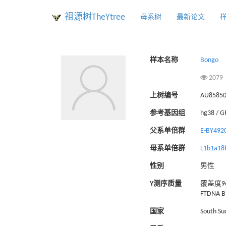
祖源树TheYtree
母系树
最新论文
样本名称
Bongo
2079
上树编号
AU8585
参考基因组
hg38 / 
父系单倍群
E-BY492
母系单倍群
L1b1a18
性别
男性
Y测序质量
覆盖度96
FTDNA Bi
国家
South Su