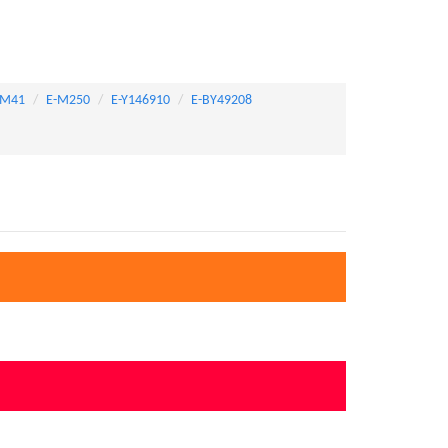
-M41
E-M250
E-Y146910
E-BY49208