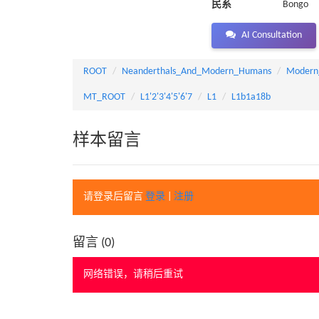
民系
Bongo
AI Consultation
ROOT
Neanderthals_And_Modern_Humans
Modern
MT_ROOT
L1'2'3'4'5'6'7
L1
L1b1a18b
样本留言
请登录后留言
登录
|
注册
留言 (
0
)
网络错误，请稍后重试