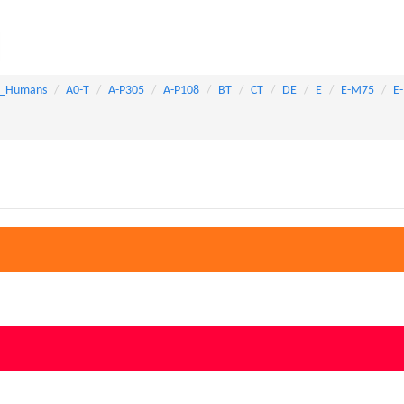
_Humans
A0-T
A-P305
A-P108
BT
CT
DE
E
E-M75
E