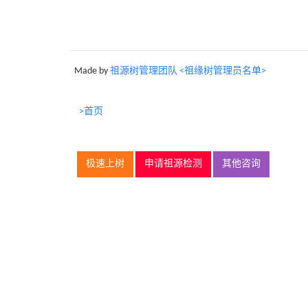
Made by
祖源树管理团队 <祖缘树管理员名单>
>首页
极速上树
申请祖源检测
其他咨询