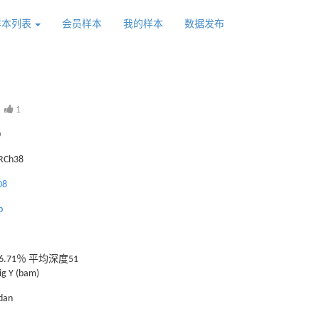
样本列表
会员样本
我的样本
数据发布
1
0
GRCh38
08
b
.71％ 平均深度51
g Y (bam)
dan