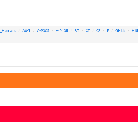
_Humans
A0-T
A-P305
A-P108
BT
CT
CF
F
GHIJK
HIJ