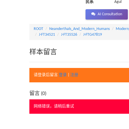
民系
Agul
AI Consultation
ROOT
Neanderthals_And_Modern_Humans
Modern
J-FT34521
J-FT35526
J-FTG47819
样本留言
请登录后留言
登录
|
注册
留言 (
0
)
网络错误，请稍后重试