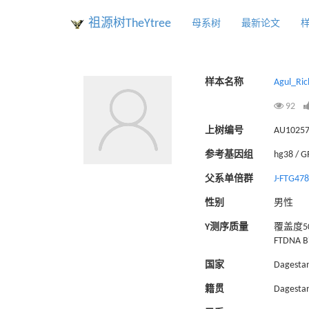
祖源树TheYtree
母系树
最新论文
样本名称
Agul_Ric
92
上树编号
AU1025
参考基因组
hg38 / 
父系单倍群
J-FTG47
性别
男性
Y测序质量
覆盖度50
FTDNA Bi
国家
Dagesta
籍贯
Dagestan