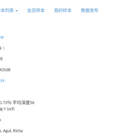
样本列表
会员样本
我的样本
数据发布
ha
1
78
GRCh38
819
.73％ 平均深度56
g Y (vcf)
n
, Agul, Richa