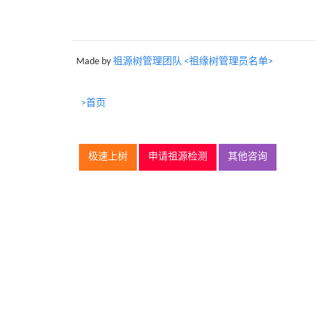
Made by
祖源树管理团队 <祖缘树管理员名单>
>首页
极速上树
申请祖源检测
其他咨询