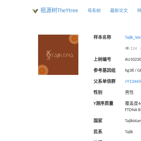
祖源树TheYtree
母系树
最新论文
样本名称
Tajik_Vo
124
上树编号
AU1023
参考基因组
hg38 / 
父系单倍群
J-Y13445
性别
男性
Y测序质量
覆盖度44
FTDNA Bi
国家
Tajikista
民系
Tajik