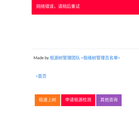
网络错误，请稍后重试
Made by
祖源树管理团队 <祖缘树管理员名单>
>首页
极速上树
申请祖源检测
其他咨询