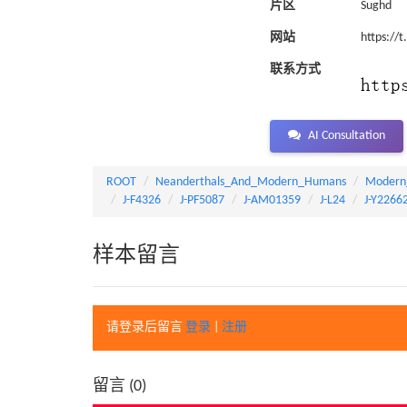
片区
Sughd
网站
https://
联系方式
AI Consultation
ROOT
Neanderthals_And_Modern_Humans
Modern
J-F4326
J-PF5087
J-AM01359
J-L24
J-Y2266
样本留言
请登录后留言
登录
|
注册
留言 (
0
)