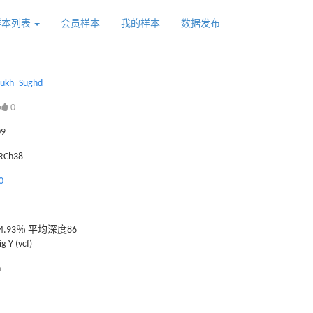
样本列表
会员样本
我的样本
数据发布
rukh_Sughd
0
09
GRCh38
0
.93％ 平均深度86
g Y (vcf)
n