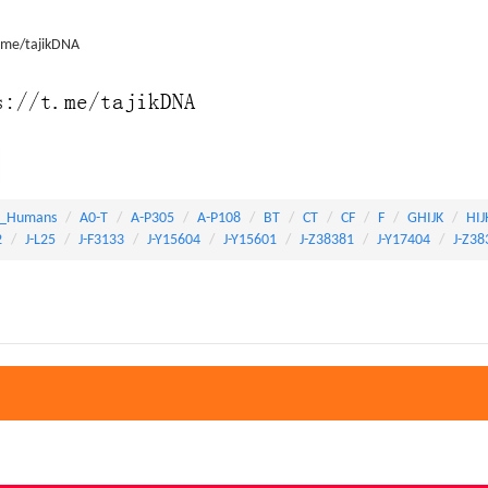
t.me/tajikDNA
_Humans
A0-T
A-P305
A-P108
BT
CT
CF
F
GHIJK
HIJ
2
J-L25
J-F3133
J-Y15604
J-Y15601
J-Z38381
J-Y17404
J-Z38