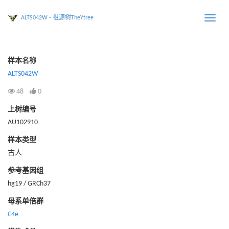
ALTS042W - 祖源树TheYtree
Toggle
naviga
样本名称
ALTS042W
48
0
上树编号
AU102910
样本类型
古人
参考基因组
hg19 / GRCh37
母系单倍群
C4e