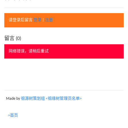
请登录后留言
登录
|
注册
留言 (
0
)
网络错误，请稍后重试
Made by
祖源树策划组 <祖缘树管理员名单>
>首页