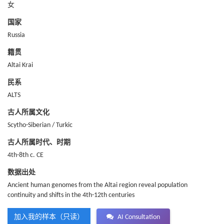
女
国家
Russia
籍贯
Altai Krai
民系
ALTS
古人所属文化
Scytho-Siberian / Turkic
古人所属时代、时期
4th-8th c. CE
数据出处
Ancient human genomes from the Altai region reveal population
continuity and shifts in the 4th-12th centuries
加入我的样本（只读）
AI Consultation