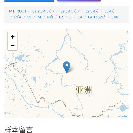
MT_ROOT
L1'2'3'4'5'6'7
L2'3'4'5'6'7
L2'3'4'6
L3'4'6
L3'4
L3
M
M8
CZ
C
C4
C4-T152C!
C4e
+
−
Leaflet
样本留言