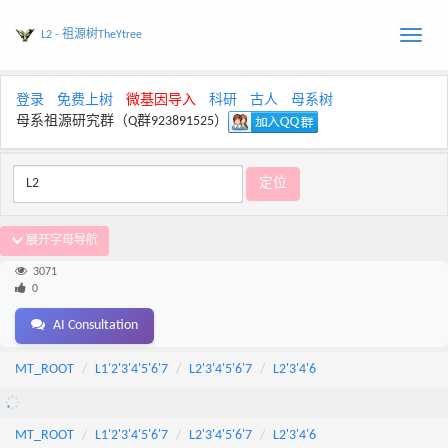
L2 - 祖源树TheYtree
Toggle
naviga
登录
免费上树
微基因导入
科研
古人
母系树
母系祖源研究群（Q群923891525）
展开字母导航
3071
0
AI Consultation
MT_ROOT
L1'2'3'4'5'6'7
L2'3'4'5'6'7
L2'3'4'6
MT_ROOT
L1'2'3'4'5'6'7
L2'3'4'5'6'7
L2'3'4'6