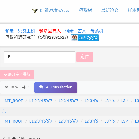
母系树
最新论文
样本
E - 祖源树TheYtree
登录
免费上树
微基因导入
科研
古人
母系树
母系祖源研究群（Q群923891525）
展开字母导航
AI Consultation
1874
0
MT_ROOT
L1'2'3'4'5'6'7
L2'3'4'5'6'7
L2'3'4'6
L3'4'6
L3'4
L3
MT_ROOT
L1'2'3'4'5'6'7
L2'3'4'5'6'7
L2'3'4'6
L3'4'6
L3'4
L3