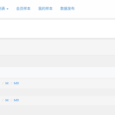
列表
会员样本
我的样本
数据发布
M
M9
M
M9