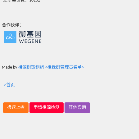
注册会员数：10102
合作伙伴：
Made by
祖源树策划组 <祖缘树管理员名单>
>首页
极速上树
申请祖源检测
其他咨询