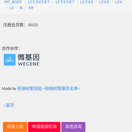
MT_ROOT
L1'2'3'4'5'6'7
L2'3'4'5'6'7
L2'3'4'6
L3'4'6
L3'4
L3
N
N9
注册会员数：10122
合作伙伴：
Made by
祖源树策划组 <祖缘树管理员名单>
>首页
极速上树
申请祖源检测
其他咨询