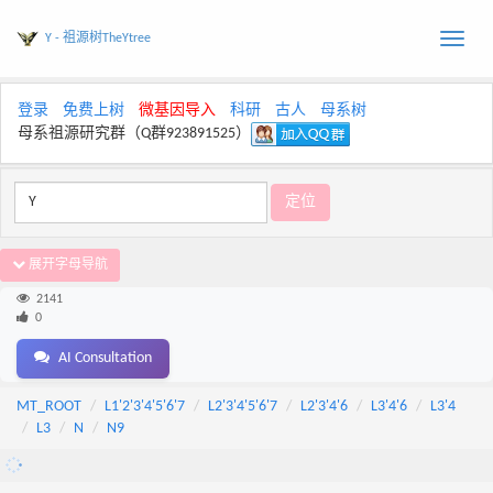
Y - 祖源树TheYtree
Toggle
naviga
登录
免费上树
微基因导入
科研
古人
母系树
母系祖源研究群（Q群923891525）
展开字母导航
2141
0
AI Consultation
MT_ROOT
L1'2'3'4'5'6'7
L2'3'4'5'6'7
L2'3'4'6
L3'4'6
L3'4
L3
N
N9