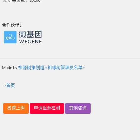
注册会员数：10108
合作伙伴：
Made by
祖源树策划组 <祖缘树管理员名单>
>首页
极速上树
申请祖源检测
其他咨询