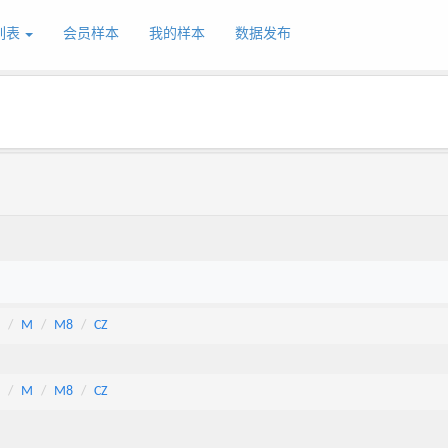
列表
会员样本
我的样本
数据发布
M
M8
CZ
M
M8
CZ