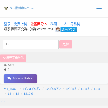
G - 祖源树TheYtree
Toggle
naviga
登录
免费上树
微基因导入
科研
古人
母系树
母系祖源研究群（Q群923891525）
展开字母导航
2082
0
AI Consultation
MT_ROOT
L1'2'3'4'5'6'7
L2'3'4'5'6'7
L2'3'4'6
L3'4'6
L3'4
L3
M
M12'G