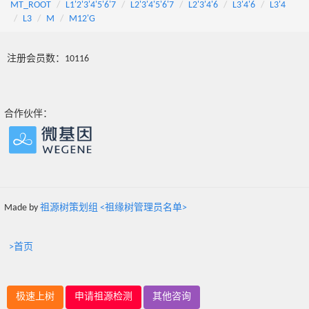
MT_ROOT
L1'2'3'4'5'6'7
L2'3'4'5'6'7
L2'3'4'6
L3'4'6
L3'4
L3
M
M12'G
注册会员数：10116
合作伙伴：
Made by
祖源树策划组 <祖缘树管理员名单>
>首页
极速上树
申请祖源检测
其他咨询