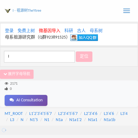
I - 祖源树TheYtree
Toggle
naviga
登录
免费上树
微基因导入
科研
古人
母系树
母系祖源研究群（Q群923891525）
展开字母导航
2171
0
AI Consultation
MT_ROOT
L1'2'3'4'5'6'7
L2'3'4'5'6'7
L2'3'4'6
L3'4'6
L3'4
L3
N
N1'5
N1
N1a
N1a1'2
N1a1
N1a1b