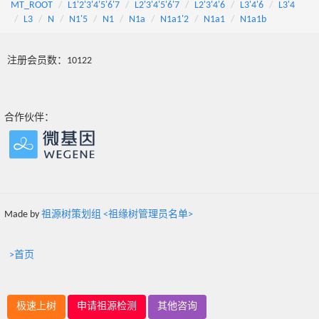
MT_ROOT
L1'2'3'4'5'6'7
L2'3'4'5'6'7
L2'3'4'6
L3'4'6
L3'4
L3
N
N1'5
N1
N1a
N1a1'2
N1a1
N1a1b
注册会员数：10122
合作伙伴：
Made by
祖源树策划组 <祖缘树管理员名单>
>首页
极速上树
申请祖源检测
其他咨询