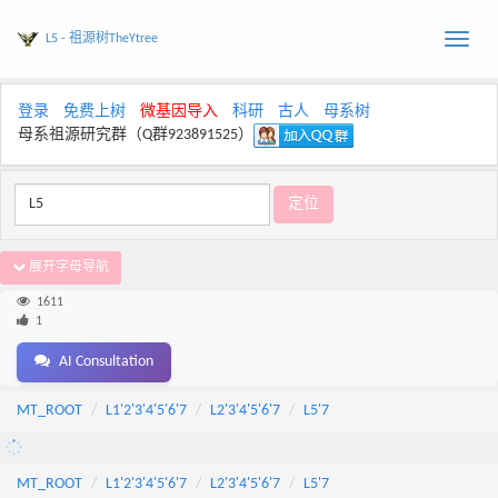
L5 - 祖源树TheYtree
Toggle
naviga
登录
免费上树
微基因导入
科研
古人
母系树
母系祖源研究群（Q群923891525）
展开字母导航
1611
1
AI Consultation
MT_ROOT
L1'2'3'4'5'6'7
L2'3'4'5'6'7
L5'7
MT_ROOT
L1'2'3'4'5'6'7
L2'3'4'5'6'7
L5'7