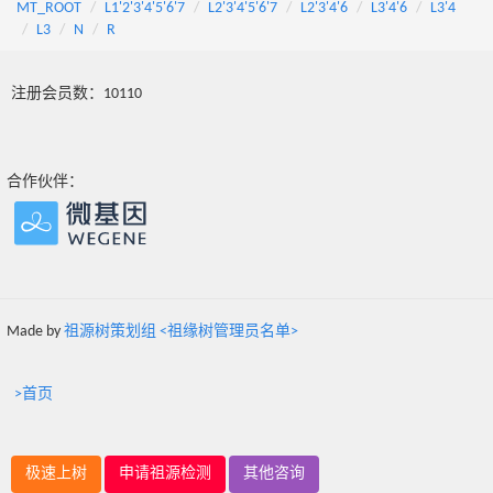
MT_ROOT
L1'2'3'4'5'6'7
L2'3'4'5'6'7
L2'3'4'6
L3'4'6
L3'4
L3
N
R
注册会员数：10110
合作伙伴：
Made by
祖源树策划组 <祖缘树管理员名单>
>首页
极速上树
申请祖源检测
其他咨询