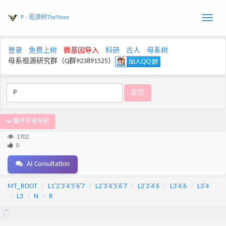
P - 祖源树TheYtree
Toggle
naviga
登录
免费上树
微基因导入
科研
古人
母系树
母系祖源研究群（Q群923891525）
展开字母导航
1702
0
AI Consultation
MT_ROOT
L1'2'3'4'5'6'7
L2'3'4'5'6'7
L2'3'4'6
L3'4'6
L3'4
L3
N
R