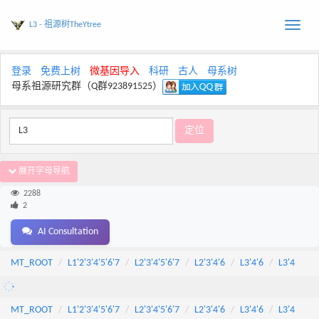
L3 - 祖源树TheYtree
Toggle
naviga
登录
免费上树
微基因导入
科研
古人
母系树
母系祖源研究群（Q群923891525）
展开字母导航
2288
2
AI Consultation
MT_ROOT
L1'2'3'4'5'6'7
L2'3'4'5'6'7
L2'3'4'6
L3'4'6
L3'4
MT_ROOT
L1'2'3'4'5'6'7
L2'3'4'5'6'7
L2'3'4'6
L3'4'6
L3'4