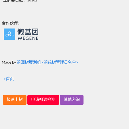
注册会员数：10102
合作伙伴：
Made by
祖源树策划组 <祖缘树管理员名单>
>首页
极速上树
申请祖源检测
其他咨询