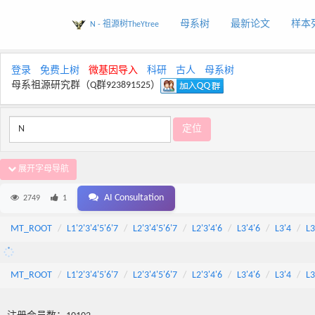
母系树
最新论文
样本
N - 祖源树TheYtree
登录
免费上树
微基因导入
科研
古人
母系树
母系祖源研究群（Q群923891525）
展开字母导航
AI Consultation
2749
1
MT_ROOT
L1'2'3'4'5'6'7
L2'3'4'5'6'7
L2'3'4'6
L3'4'6
L3'4
L3
MT_ROOT
L1'2'3'4'5'6'7
L2'3'4'5'6'7
L2'3'4'6
L3'4'6
L3'4
L3