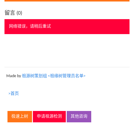
留言 (
0
)
网络错误，请稍后重试
Made by
祖源树策划组 <祖缘树管理员名单>
>首页
极速上树
申请祖源检测
其他咨询