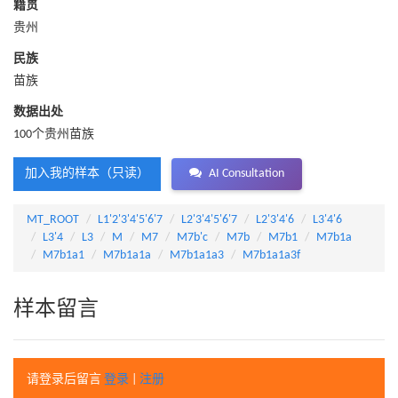
籍贯
贵州
民族
苗族
数据出处
100个贵州苗族
加入我的样本（只读）
AI Consultation
MT_ROOT
L1'2'3'4'5'6'7
L2'3'4'5'6'7
L2'3'4'6
L3'4'6
L3'4
L3
M
M7
M7b'c
M7b
M7b1
M7b1a
M7b1a1
M7b1a1a
M7b1a1a3
M7b1a1a3f
样本留言
请登录后留言
登录
|
注册