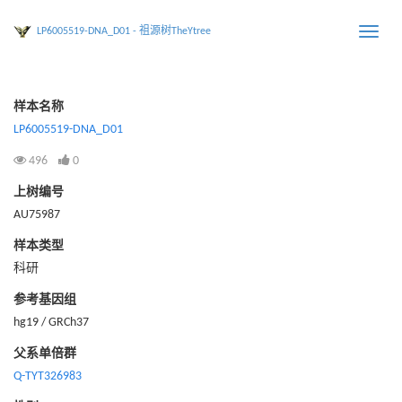
LP6005519-DNA_D01 - 祖源树TheYtree
Toggle
naviga
样本名称
LP6005519-DNA_D01
496
0
上树编号
AU75987
样本类型
科研
参考基因组
hg19 / GRCh37
父系单倍群
Q-TYT326983