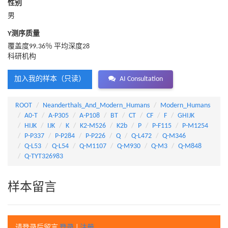
性别
男
Y测序质量
覆盖度99.36％ 平均深度28
科研机构
加入我的样本（只读）
AI Consultation
ROOT
Neanderthals_And_Modern_Humans
Modern_Humans
A0-T
A-P305
A-P108
BT
CT
CF
F
GHIJK
HIJK
IJK
K
K2-M526
K2b
P
P-F115
P-M1254
P-P337
P-P284
P-P226
Q
Q-L472
Q-M346
Q-L53
Q-L54
Q-M1107
Q-M930
Q-M3
Q-M848
Q-TYT326983
样本留言
请登录后留言
登录
|
注册