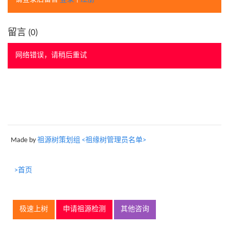
留言 (
0
)
网络错误，请稍后重试
Made by
祖源树策划组 <祖缘树管理员名单>
>首页
极速上树
申请祖源检测
其他咨询