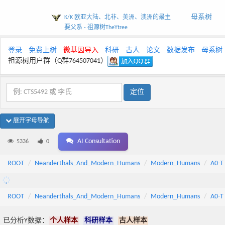
母系树
K/K 欧亚大陆、北非、美洲、澳洲的最主
要父系 - 祖源树TheYtree
登录
免费上树
微基因导入
科研
古人
论文
数据发布
母系树
祖源树用户群（Q群764507041）
展开字母导航
AI Consultation
5336
0
ROOT
Neanderthals_And_Modern_Humans
Modern_Humans
A0-T
ROOT
Neanderthals_And_Modern_Humans
Modern_Humans
A0-T
已分析Y数据：
个人样本
科研样本
古人样本