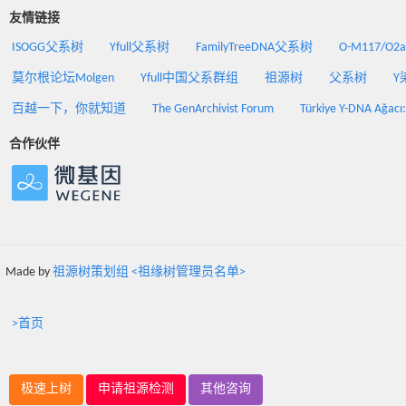
友情链接
ISOGG父系树
Yfull父系树
FamilyTreeDNA父系树
O-M117/O
莫尔根论坛Molgen
Yfull中国父系群组
祖源树
父系树
Y
百越一下，你就知道
The GenArchivist Forum
Türkiye Y-DNA Ağacı
合作伙伴
Made by
祖源树策划组 <祖缘树管理员名单>
>首页
极速上树
申请祖源检测
其他咨询