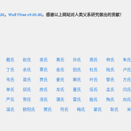
020
，
YFull YTree v9.05.00
，感谢以上网站对人类父系研究做出的贡献！
戴氏
赵氏
吴氏
黄氏
孙氏
周氏
林氏
朱氏
丁氏
余氏
覃氏
金氏
田氏
杜氏
陆氏
卢氏
韦氏
苗氏
贾氏
姜氏
赖氏
叶氏
黎氏
方氏
单氏
邱氏
房氏
龙氏
董氏
伍氏
孟氏
闫氏
严氏
贺氏
汤氏
蒲氏
雷氏
殷氏
陶氏
向氏
温氏
欧阳氏
樊氏
符氏
梅氏
翟氏
耿氏
米