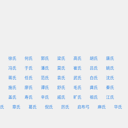
徐氏
何氏
郭氏
梁氏
高氏
胡氏
唐氏
冯氏
于氏
潘氏
莫氏
崔氏
吕氏
姚氏
蒋氏
任氏
范氏
袁氏
武氏
白氏
沈氏
施氏
廖氏
谭氏
舒氏
毛氏
龚氏
秦氏
盖氏
寿氏
辛氏
戚氏
旷氏
祖氏
江氏
氏
章氏
葛氏
倪氏
厉氏
启布弓
麻氏
华氏