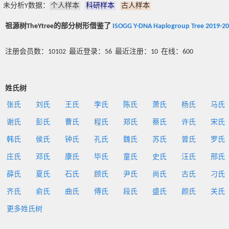
未分析Y数据：
个人样本
科研样本
古人样本
祖源树TheYtree的部分树形借鉴了
ISOGG Y-DNA Haplogroup Tree 2019-2
注册会员数：10102 最近登录：56 最近注册：10 在线：600
姓氏树
张氏
刘氏
王氏
李氏
陈氏
萧氏
杨氏
马氏
谢氏
彭氏
曹氏
程氏
郑氏
蔡氏
许氏
宋氏
韩氏
侯氏
钟氏
孔氏
魏氏
苏氏
曾氏
罗氏
庄氏
邓氏
康氏
毕氏
童氏
史氏
汪氏
邢氏
薛氏
夏氏
石氏
顾氏
尹氏
尚氏
古氏
刁氏
齐氏
俞氏
曲氏
傅氏
段氏
盛氏
颜氏
关氏
更多姓氏树