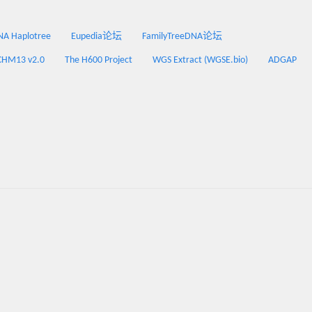
 Haplotree
Eupedia论坛
FamilyTreeDNA论坛
CHM13 v2.0
The H600 Project
WGS Extract (WGSE.bio)
ADGAP