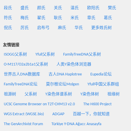
段氏
盛氏
颜氏
关氏
温氏
欧阳氏
樊氏
符氏
梅氏
翟氏
耿氏
米氏
章氏
葛氏
倪氏
厉氏
启布弓
麻氏
华氏
更多姓氏树
友情链接
ISOGG父系树
Yfull父系树
FamilyTreeDNA父系树
O-M117/O2a2b1a1父系树
人类Y染色体浏览器
世界古人DNA数据库
古人DNA Haplotree
Eupedia论坛
FamilyTreeDNA论坛
莫尔根论坛Molgen
Yfull中国父系群组
祖源树
父系树
Y染色体谱系树
Y染色体树
祖缘树
UCSC Genome Browser on T2T-CHM13 v2.0
The H600 Project
WGS Extract (WGSE.bio)
ADGAP
百越一下，你就知道
The GenArchivist Forum
Türkiye Y-DNA Ağacı: Anasayfa