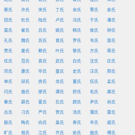
蔡氏
许氏
宋氏
丁氏
余氏
覃氏
金氏
田氏
杜氏
陆氏
卢氏
冯氏
于氏
潘氏
莫氏
崔氏
吕氏
姚氏
韩氏
侯氏
钟氏
孔氏
魏氏
苏氏
曾氏
罗氏
韦氏
苗氏
贾氏
姜氏
赖氏
叶氏
黎氏
方氏
蒋氏
任氏
范氏
袁氏
武氏
白氏
沈氏
庄氏
邓氏
康氏
毕氏
童氏
史氏
汪氏
邢氏
单氏
邱氏
房氏
龙氏
董氏
伍氏
孟氏
闫氏
施氏
廖氏
谭氏
舒氏
毛氏
龚氏
秦氏
薛氏
夏氏
石氏
顾氏
尹氏
尚氏
古氏
刁氏
严氏
贺氏
汤氏
蒲氏
雷氏
殷氏
陶氏
向氏
盖氏
寿氏
辛氏
戚氏
旷氏
祖氏
江氏
齐氏
俞氏
曲氏
傅氏