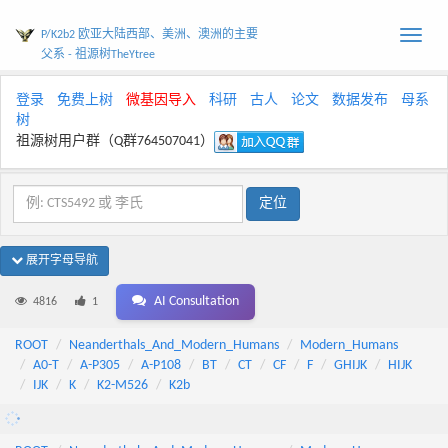
P/K2b2 欧亚大陆西部、美洲、澳洲的主要
Toggle
父系 - 祖源树TheYtree
naviga
登录
免费上树
微基因导入
科研
古人
论文
数据发布
母系
树
祖源树用户群（Q群764507041）
展开字母导航
AI Consultation
4816
1
ROOT
Neanderthals_And_Modern_Humans
Modern_Humans
A0-T
A-P305
A-P108
BT
CT
CF
F
GHIJK
HIJK
IJK
K
K2-M526
K2b