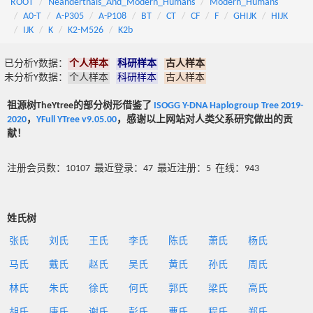
ROOT
Neanderthals_And_Modern_Humans
Modern_Humans
A0-T
A-P305
A-P108
BT
CT
CF
F
GHIJK
HIJK
IJK
K
K2-M526
K2b
已分析Y数据：
个人样本
科研样本
古人样本
未分析Y数据：
个人样本
科研样本
古人样本
祖源树TheYtree的部分树形借鉴了
ISOGG Y-DNA Haplogroup Tree 2019-
2020
，
YFull YTree v9.05.00
，感谢以上网站对人类父系研究做出的贡
献！
注册会员数：10107 最近登录：47 最近注册：5 在线：943
姓氏树
张氏
刘氏
王氏
李氏
陈氏
萧氏
杨氏
马氏
戴氏
赵氏
吴氏
黄氏
孙氏
周氏
林氏
朱氏
徐氏
何氏
郭氏
梁氏
高氏
胡氏
唐氏
谢氏
彭氏
曹氏
程氏
郑氏