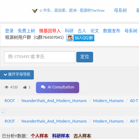
母系树
G 中东、高加索、欧洲 - 祖源树TheYtree
登录
免费上树
微基因导入
科研
古人
论文
数据发布
母系树
祖源树用户群（Q群764507041）
展开字母导航
AI Consultation
4720
1
ROOT
Neanderthals_And_Modern_Humans
Modern_Humans
A0-T
ROOT
Neanderthals_And_Modern_Humans
Modern_Humans
A0-T
已分析Y数据：
个人样本
科研样本
古人样本