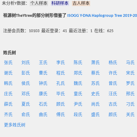
未分析Y数据：
个人样本
科研样本
古人样本
祖源树TheYtree的部分树形借鉴了
ISOGG Y-DNA Haplogroup Tree 2019-2
注册会员数：10103 最近登录：41 最近注册：1 在线：625
姓氏树
张氏
刘氏
王氏
李氏
陈氏
萧氏
杨氏
马氏
谢氏
彭氏
曹氏
程氏
郑氏
蔡氏
许氏
宋氏
韩氏
侯氏
钟氏
孔氏
魏氏
苏氏
曾氏
罗氏
庄氏
邓氏
康氏
毕氏
童氏
史氏
汪氏
邢氏
薛氏
夏氏
石氏
顾氏
尹氏
尚氏
古氏
刁氏
齐氏
俞氏
曲氏
傅氏
段氏
盛氏
颜氏
关氏
更多姓氏树