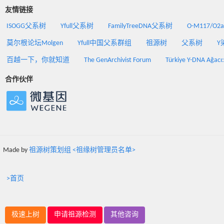
友情链接
ISOGG父系树
Yfull父系树
FamilyTreeDNA父系树
O-M117/O
莫尔根论坛Molgen
Yfull中国父系群组
祖源树
父系树
Y
百越一下，你就知道
The GenArchivist Forum
Türkiye Y-DNA Ağacı
合作伙伴
Made by
祖源树策划组 <祖缘树管理员名单>
>首页
极速上树
申请祖源检测
其他咨询