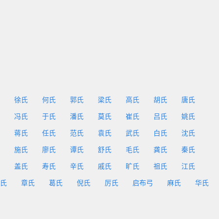
徐氏
何氏
郭氏
梁氏
高氏
胡氏
唐氏
冯氏
于氏
潘氏
莫氏
崔氏
吕氏
姚氏
蒋氏
任氏
范氏
袁氏
武氏
白氏
沈氏
施氏
廖氏
谭氏
舒氏
毛氏
龚氏
秦氏
盖氏
寿氏
辛氏
戚氏
旷氏
祖氏
江氏
氏
章氏
葛氏
倪氏
厉氏
启布弓
麻氏
华氏