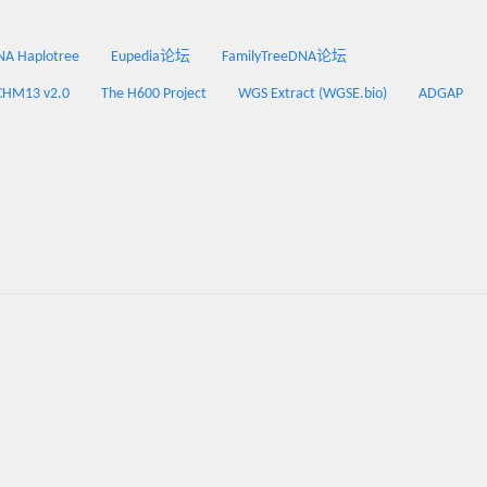
 Haplotree
Eupedia论坛
FamilyTreeDNA论坛
CHM13 v2.0
The H600 Project
WGS Extract (WGSE.bio)
ADGAP