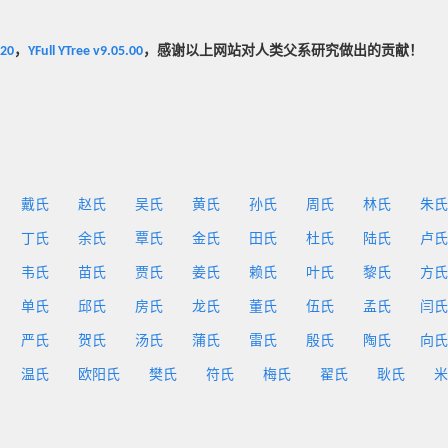
020
，
YFull YTree v9.05.00
，感谢以上网站对人类父系研究做出的贡献！
戴氏
赵氏
吴氏
黄氏
孙氏
周氏
林氏
朱氏
丁氏
余氏
覃氏
金氏
田氏
杜氏
陆氏
卢氏
韦氏
苗氏
贾氏
姜氏
赖氏
叶氏
黎氏
方氏
单氏
邱氏
房氏
龙氏
董氏
伍氏
孟氏
闫氏
严氏
贺氏
汤氏
蒲氏
雷氏
殷氏
陶氏
向氏
温氏
欧阳氏
樊氏
符氏
梅氏
翟氏
耿氏
米