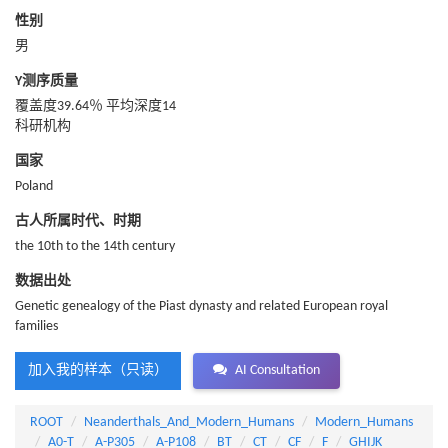
性别
男
Y测序质量
覆盖度39.64％ 平均深度14
科研机构
国家
Poland
古人所属时代、时期
the 10th to the 14th century
数据出处
Genetic genealogy of the Piast dynasty and related European royal
families
加入我的样本（只读）
AI Consultation
ROOT
Neanderthals_And_Modern_Humans
Modern_Humans
A0-T
A-P305
A-P108
BT
CT
CF
F
GHIJK