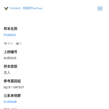
PCA0643 - 祖源树TheYtree
Toggle
naviga
样本名称
PCA0643
651
0
上树编号
AU82026
样本类型
古人
参考基因组
hg19 / GRCh37
父系单倍群
R-YP6048