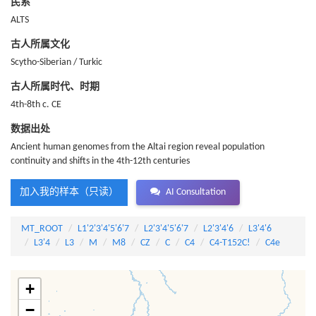
民系
ALTS
古人所属文化
Scytho-Siberian / Turkic
古人所属时代、时期
4th-8th c. CE
数据出处
Ancient human genomes from the Altai region reveal population
continuity and shifts in the 4th-12th centuries
加入我的样本（只读）
AI Consultation
MT_ROOT
L1'2'3'4'5'6'7
L2'3'4'5'6'7
L2'3'4'6
L3'4'6
L3'4
L3
M
M8
CZ
C
C4
C4-T152C!
C4e
+
−