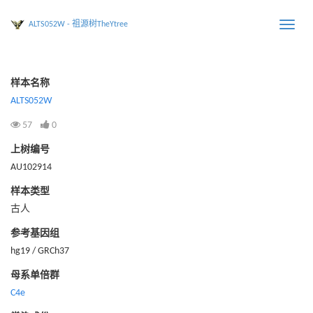
ALTS052W - 祖源树TheYtree
Toggle
naviga
样本名称
ALTS052W
57
0
上树编号
AU102914
样本类型
古人
参考基因组
hg19 / GRCh37
母系单倍群
C4e