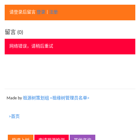
请登录后留言
登录
|
注册
留言 (
0
)
网络错误，请稍后重试
Made by
祖源树策划组 <祖缘树管理员名单>
>首页