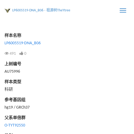
LP6005519-DNA_B06 - 祖源树TheYtree
Toggle
naviga
样本名称
LP6005519-DNA_B06
491
0
上树编号
AU75996
样本类型
科研
参考基因组
hg19 / GRCh37
父系单倍群
O-TYT92550