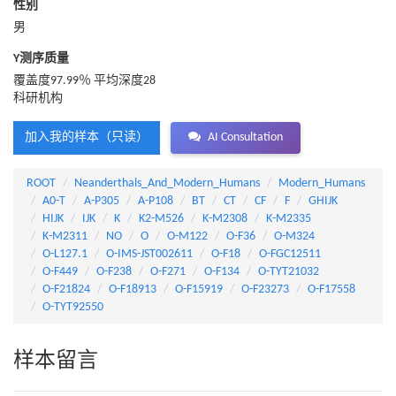
性别
男
Y测序质量
覆盖度97.99％ 平均深度28
科研机构
加入我的样本（只读）
AI Consultation
ROOT
Neanderthals_And_Modern_Humans
Modern_Humans
A0-T
A-P305
A-P108
BT
CT
CF
F
GHIJK
HIJK
IJK
K
K2-M526
K-M2308
K-M2335
K-M2311
NO
O
O-M122
O-F36
O-M324
O-L127.1
O-IMS-JST002611
O-F18
O-FGC12511
O-F449
O-F238
O-F271
O-F134
O-TYT21032
O-F21824
O-F18913
O-F15919
O-F23273
O-F17558
O-TYT92550
样本留言