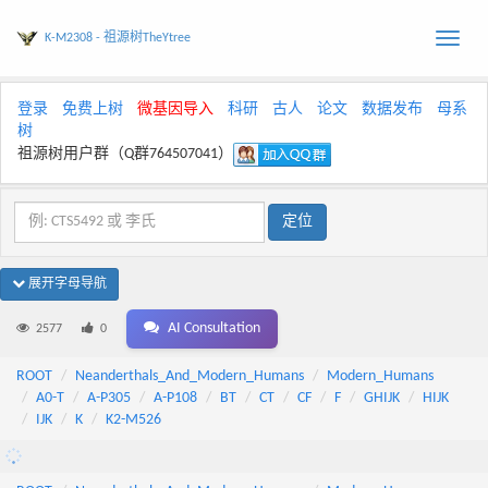
K-M2308 - 祖源树TheYtree
Toggle
naviga
登录
免费上树
微基因导入
科研
古人
论文
数据发布
母系
树
祖源树用户群（Q群764507041）
展开字母导航
AI Consultation
2577
0
ROOT
Neanderthals_And_Modern_Humans
Modern_Humans
A0-T
A-P305
A-P108
BT
CT
CF
F
GHIJK
HIJK
IJK
K
K2-M526