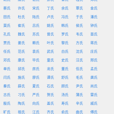
蔡氏
许氏
宋氏
丁氏
余氏
覃氏
金氏
田氏
杜氏
陆氏
卢氏
冯氏
于氏
潘氏
莫氏
崔氏
吕氏
姚氏
韩氏
侯氏
钟氏
孔氏
魏氏
苏氏
曾氏
罗氏
韦氏
苗氏
贾氏
姜氏
赖氏
叶氏
黎氏
方氏
蒋氏
任氏
范氏
袁氏
武氏
白氏
沈氏
庄氏
邓氏
康氏
毕氏
童氏
史氏
汪氏
邢氏
单氏
邱氏
房氏
龙氏
董氏
伍氏
孟氏
闫氏
施氏
廖氏
谭氏
舒氏
毛氏
龚氏
秦氏
薛氏
夏氏
石氏
顾氏
尹氏
尚氏
古氏
刁氏
严氏
贺氏
汤氏
蒲氏
雷氏
殷氏
陶氏
向氏
盖氏
寿氏
辛氏
戚氏
旷氏
祖氏
江氏
齐氏
俞氏
曲氏
傅氏