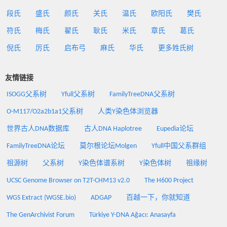
段氏
盛氏
颜氏
关氏
温氏
欧阳氏
樊氏
符氏
梅氏
翟氏
耿氏
米氏
章氏
葛氏
倪氏
厉氏
启布弓
麻氏
华氏
更多姓氏树
友情链接
ISOGG父系树
Yfull父系树
FamilyTreeDNA父系树
O-M117/O2a2b1a1父系树
人类Y染色体浏览器
世界古人DNA数据库
古人DNA Haplotree
Eupedia论坛
FamilyTreeDNA论坛
莫尔根论坛Molgen
Yfull中国父系群组
祖源树
父系树
Y染色体谱系树
Y染色体树
祖缘树
UCSC Genome Browser on T2T-CHM13 v2.0
The H600 Project
WGS Extract (WGSE.bio)
ADGAP
百越一下，你就知道
The GenArchivist Forum
Türkiye Y-DNA Ağacı: Anasayfa