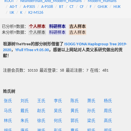
ROOT
Neanderthals_And_Modern_Humans
Modern_Humans
A0-T
A-P305
A-P108
BT
CT
CF
F
GHIJK
HIJK
IJK
K
K2-M526
已分析Y数据：
个人样本
科研样本
古人样本
未分析Y数据：
个人样本
科研样本
古人样本
祖源树TheYtree的部分树形借鉴了
ISOGG Y-DNA Haplogroup Tree 2019-
2020
，
YFull YTree v9.05.00
，感谢以上网站对人类父系研究做出的贡
献！
注册会员数：10110 最近登录：58 最近注册：7 在线：481
姓氏树
张氏
刘氏
王氏
李氏
陈氏
萧氏
杨氏
马氏
戴氏
赵氏
吴氏
黄氏
孙氏
周氏
林氏
朱氏
徐氏
何氏
郭氏
梁氏
高氏
胡氏
唐氏
谢氏
彭氏
曹氏
程氏
郑氏