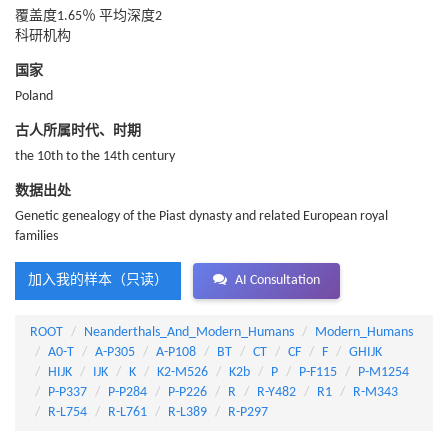
覆盖度1.65％ 平均深度2
科研机构
国家
Poland
古人所属时代、时期
the 10th to the 14th century
数据出处
Genetic genealogy of the Piast dynasty and related European royal
families
加入我的样本（只读）
AI Consultation
ROOT
Neanderthals_And_Modern_Humans
Modern_Humans
A0-T
A-P305
A-P108
BT
CT
CF
F
GHIJK
HIJK
IJK
K
K2-M526
K2b
P
P-F115
P-M1254
P-P337
P-P284
P-P226
R
R-Y482
R1
R-M343
R-L754
R-L761
R-L389
R-P297