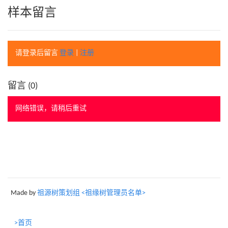
样本留言
请登录后留言
登录
|
注册
留言 (
0
)
网络错误，请稍后重试
Made by
祖源树策划组 <祖缘树管理员名单>
>首页