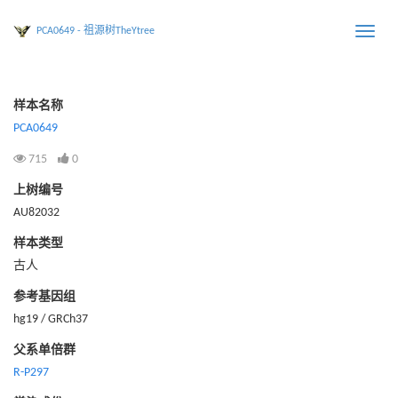
PCA0649 - 祖源树TheYtree
Toggle
naviga
样本名称
PCA0649
715
0
上树编号
AU82032
样本类型
古人
参考基因组
hg19 / GRCh37
父系单倍群
R-P297