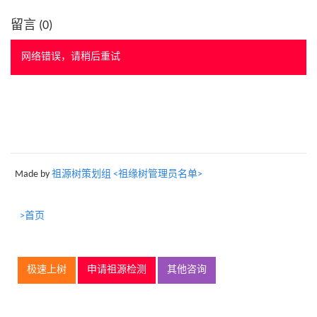
留言 (
0
)
网络错误，请稍后重试
Made by
祖源树策划组 <祖缘树管理员名单>
>首页
极速上树
申请祖源检测
其他咨询