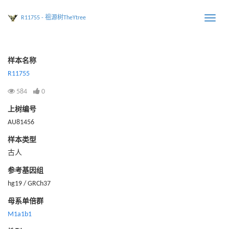
R11755 - 祖源树TheYtree
Toggle
naviga
样本名称
R11755
584
0
上树编号
AU81456
样本类型
古人
参考基因组
hg19 / GRCh37
母系单倍群
M1a1b1