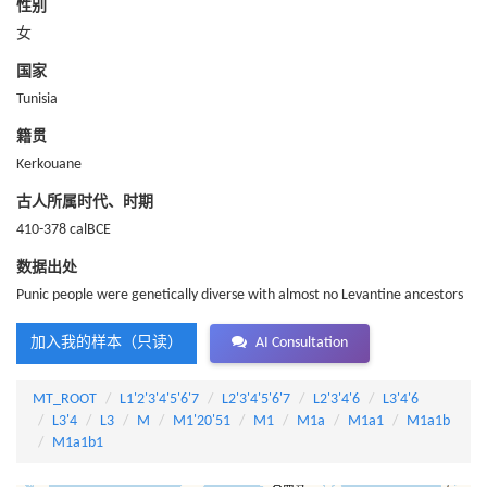
性别
女
国家
Tunisia
籍贯
Kerkouane
古人所属时代、时期
410-378 calBCE
数据出处
Punic people were genetically diverse with almost no Levantine ancestors
加入我的样本（只读）
AI Consultation
MT_ROOT
L1'2'3'4'5'6'7
L2'3'4'5'6'7
L2'3'4'6
L3'4'6
L3'4
L3
M
M1'20'51
M1
M1a
M1a1
M1a1b
M1a1b1