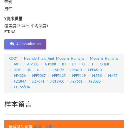
性别
男性
Y测序质量
覆盖度27.94％ 平均深度1
FTDNA
AI Consultation
ROOT
Neanderthals_And_Modern_Humans
Modern_Humans
A0-T
A-P305
A-P108
BT
CT
CF
F
GHIJK
HIJK
IJK
IJ
J
J-M172
J-M410
J-PF4610
J-F4326
J-PF5087
J-PF5125
J-PF5119
J-L558
J-M67
J-Z1847
J-Z7671
J-CTS900
J-Z7661
J-Y3020
J-CTS6804
样本留言
请登录后留言
登录
|
注册