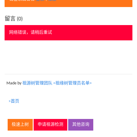
留言 (
0
)
网络错误，请稍后重试
Made by
祖源树管理团队 <祖缘树管理员名单>
>首页
极速上树
申请祖源检测
其他咨询