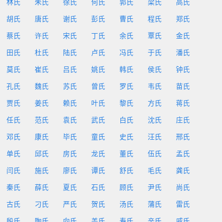
林氏
朱氏
徐氏
何氏
郭氏
梁氏
高氏
胡氏
唐氏
谢氏
彭氏
曹氏
程氏
郑氏
蔡氏
许氏
宋氏
丁氏
余氏
覃氏
金氏
田氏
杜氏
陆氏
卢氏
冯氏
于氏
潘氏
莫氏
崔氏
吕氏
姚氏
韩氏
侯氏
钟氏
孔氏
魏氏
苏氏
曾氏
罗氏
韦氏
苗氏
贾氏
姜氏
赖氏
叶氏
黎氏
方氏
蒋氏
任氏
范氏
袁氏
武氏
白氏
沈氏
庄氏
邓氏
康氏
毕氏
童氏
史氏
汪氏
邢氏
单氏
邱氏
房氏
龙氏
董氏
伍氏
孟氏
闫氏
施氏
廖氏
谭氏
舒氏
毛氏
龚氏
秦氏
薛氏
夏氏
石氏
顾氏
尹氏
尚氏
古氏
刁氏
严氏
贺氏
汤氏
蒲氏
雷氏
殷氏
陶氏
向氏
盖氏
寿氏
辛氏
戚氏