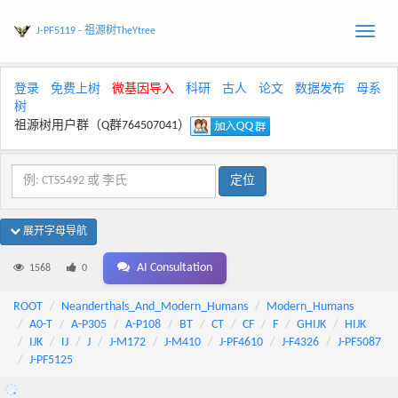
J-PF5119 - 祖源树TheYtree
Toggle
naviga
登录
免费上树
微基因导入
科研
古人
论文
数据发布
母系
树
祖源树用户群（Q群764507041）
展开字母导航
AI Consultation
1568
0
ROOT
Neanderthals_And_Modern_Humans
Modern_Humans
A0-T
A-P305
A-P108
BT
CT
CF
F
GHIJK
HIJK
IJK
IJ
J
J-M172
J-M410
J-PF4610
J-F4326
J-PF5087
J-PF5125