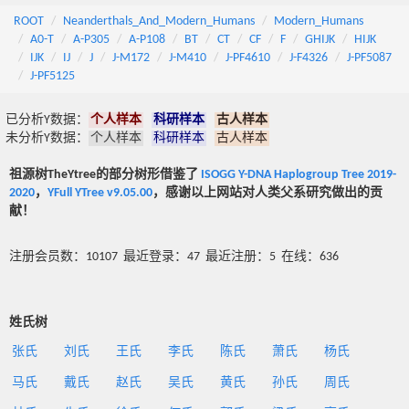
ROOT
Neanderthals_And_Modern_Humans
Modern_Humans
A0-T
A-P305
A-P108
BT
CT
CF
F
GHIJK
HIJK
IJK
IJ
J
J-M172
J-M410
J-PF4610
J-F4326
J-PF5087
J-PF5125
已分析Y数据：
个人样本
科研样本
古人样本
未分析Y数据：
个人样本
科研样本
古人样本
祖源树TheYtree的部分树形借鉴了
ISOGG Y-DNA Haplogroup Tree 2019-
2020
，
YFull YTree v9.05.00
，感谢以上网站对人类父系研究做出的贡
献！
注册会员数：10107 最近登录：47 最近注册：5 在线：636
姓氏树
张氏
刘氏
王氏
李氏
陈氏
萧氏
杨氏
马氏
戴氏
赵氏
吴氏
黄氏
孙氏
周氏