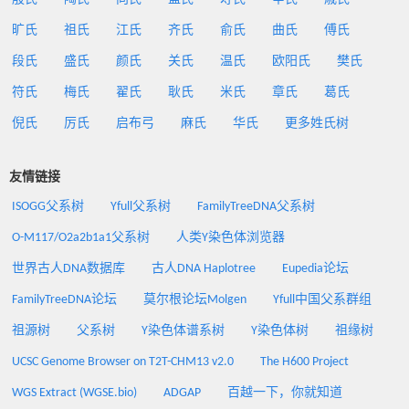
旷氏
祖氏
江氏
齐氏
俞氏
曲氏
傅氏
段氏
盛氏
颜氏
关氏
温氏
欧阳氏
樊氏
符氏
梅氏
翟氏
耿氏
米氏
章氏
葛氏
倪氏
厉氏
启布弓
麻氏
华氏
更多姓氏树
友情链接
ISOGG父系树
Yfull父系树
FamilyTreeDNA父系树
O-M117/O2a2b1a1父系树
人类Y染色体浏览器
世界古人DNA数据库
古人DNA Haplotree
Eupedia论坛
FamilyTreeDNA论坛
莫尔根论坛Molgen
Yfull中国父系群组
祖源树
父系树
Y染色体谱系树
Y染色体树
祖缘树
UCSC Genome Browser on T2T-CHM13 v2.0
The H600 Project
WGS Extract (WGSE.bio)
ADGAP
百越一下，你就知道