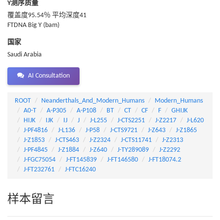
Y测序质量
覆盖度95.54％ 平均深度41
FTDNA Big Y (bam)
国家
Saudi Arabia
AI Consultation
ROOT
Neanderthals_And_Modern_Humans
Modern_Humans
A0-T
A-P305
A-P108
BT
CT
CF
F
GHIJK
HIJK
IJK
IJ
J
J-L255
J-CTS2251
J-Z2217
J-L620
J-PF4816
J-L136
J-P58
J-CTS9721
J-Z643
J-Z1865
J-Z1853
J-CTS463
J-Z2324
J-CTS11741
J-Z2313
J-PF4845
J-Z1884
J-Z640
J-TY289089
J-Z2292
J-FGC75054
J-FT145839
J-FT146580
J-FT18074.2
J-FT232761
J-FTC16240
样本留言