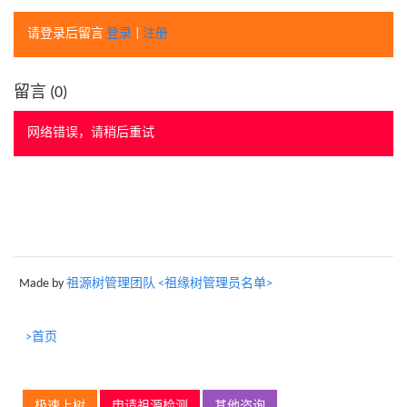
请登录后留言
登录
|
注册
留言 (
0
)
网络错误，请稍后重试
Made by
祖源树管理团队 <祖缘树管理员名单>
>首页
极速上树
申请祖源检测
其他咨询