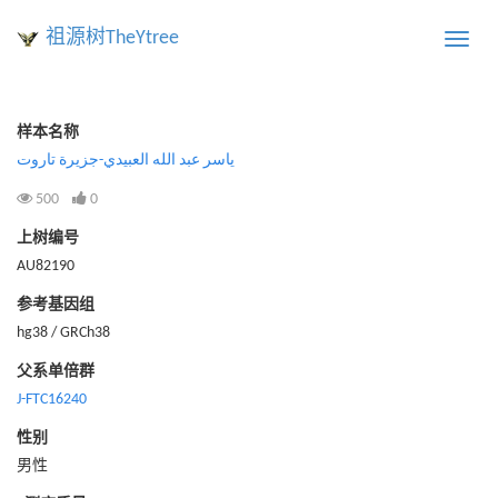
祖源树TheYtree
Toggle
naviga
样本名称
ياسر عبد الله العبيدي-جزيرة تاروت
500
0
上树编号
AU82190
参考基因组
hg38 / GRCh38
父系单倍群
J-FTC16240
性别
男性