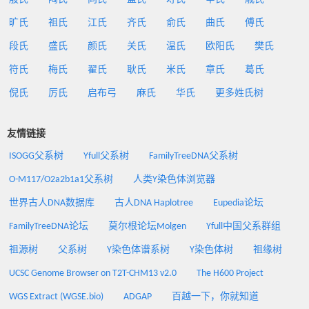
旷氏
祖氏
江氏
齐氏
俞氏
曲氏
傅氏
段氏
盛氏
颜氏
关氏
温氏
欧阳氏
樊氏
符氏
梅氏
翟氏
耿氏
米氏
章氏
葛氏
倪氏
厉氏
启布弓
麻氏
华氏
更多姓氏树
友情链接
ISOGG父系树
Yfull父系树
FamilyTreeDNA父系树
O-M117/O2a2b1a1父系树
人类Y染色体浏览器
世界古人DNA数据库
古人DNA Haplotree
Eupedia论坛
FamilyTreeDNA论坛
莫尔根论坛Molgen
Yfull中国父系群组
祖源树
父系树
Y染色体谱系树
Y染色体树
祖缘树
UCSC Genome Browser on T2T-CHM13 v2.0
The H600 Project
WGS Extract (WGSE.bio)
ADGAP
百越一下，你就知道