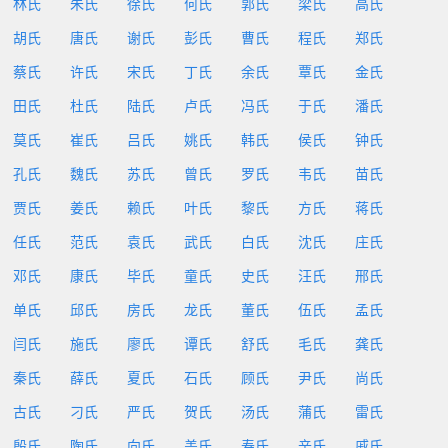
林氏
朱氏
徐氏
何氏
郭氏
梁氏
高氏
胡氏
唐氏
谢氏
彭氏
曹氏
程氏
郑氏
蔡氏
许氏
宋氏
丁氏
余氏
覃氏
金氏
田氏
杜氏
陆氏
卢氏
冯氏
于氏
潘氏
莫氏
崔氏
吕氏
姚氏
韩氏
侯氏
钟氏
孔氏
魏氏
苏氏
曾氏
罗氏
韦氏
苗氏
贾氏
姜氏
赖氏
叶氏
黎氏
方氏
蒋氏
任氏
范氏
袁氏
武氏
白氏
沈氏
庄氏
邓氏
康氏
毕氏
童氏
史氏
汪氏
邢氏
单氏
邱氏
房氏
龙氏
董氏
伍氏
孟氏
闫氏
施氏
廖氏
谭氏
舒氏
毛氏
龚氏
秦氏
薛氏
夏氏
石氏
顾氏
尹氏
尚氏
古氏
刁氏
严氏
贺氏
汤氏
蒲氏
雷氏
殷氏
陶氏
向氏
盖氏
寿氏
辛氏
戚氏