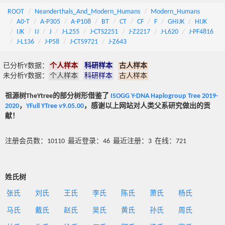
ROOT
Neanderthals_And_Modern_Humans
Modern_Humans
A0-T
A-P305
A-P108
BT
CT
CF
F
GHIJK
HIJK
IJK
IJ
J
J-L255
J-CTS2251
J-Z2217
J-L620
J-PF4816
J-L136
J-P58
J-CTS9721
J-Z643
已分析Y数据：
个人样本
科研样本
古人样本
未分析Y数据：
个人样本
科研样本
古人样本
祖源树TheYtree的部分树形借鉴了
ISOGG Y-DNA Haplogroup Tree 2019-
2020
，
YFull YTree v9.05.00
，感谢以上网站对人类父系研究做出的贡
献！
注册会员数：10110 最近登录：46 最近注册：3 在线：721
姓氏树
张氏
刘氏
王氏
李氏
陈氏
萧氏
杨氏
马氏
戴氏
赵氏
吴氏
黄氏
孙氏
周氏