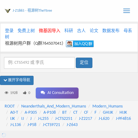
J-Z1865 - 祖源树TheYtree
Toggle
naviga
登录
免费上树
微基因导入
科研
古人
论文
数据发布
母系
树
祖源树用户群（Q群764507041）
展开字母导航
AI Consultation
1928
0
ROOT
Neanderthals_And_Modern_Humans
Modern_Humans
A0-T
A-P305
A-P108
BT
CT
CF
F
GHIJK
HIJK
IJK
IJ
J
J-L255
J-CTS2251
J-Z2217
J-L620
J-PF4816
J-L136
J-P58
J-CTS9721
J-Z643