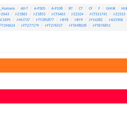
_Humans
A0-T
A-P305
A-P108
BT
CT
CF
F
GHIJK
HIJ
J-Z643
J-Z1865
J-Z1853
J-CTS463
J-Z2324
J-CTS11741
J-Z2313
GC1695
J-HU737
J-TY281877
J-BY8
J-BY9
J-Y14282
J-A31906
-FT194624
J-FT277179
J-FT276557
J-FTA98028
J-FTB76851