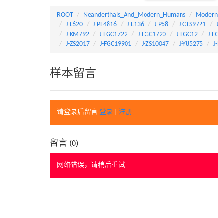
ROOT
Neanderthals_And_Modern_Humans
Modern
J-L620
J-PF4816
J-L136
J-P58
J-CTS9721
J-KM792
J-FGC1722
J-FGC1720
J-FGC12
J-F
J-ZS2017
J-FGC19901
J-ZS10047
J-Y85275
J
样本留言
请登录后留言
登录
|
注册
留言 (
0
)
网络错误，请稍后重试