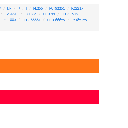
K
IJK
IJ
J
J-L255
J-CTS2251
J-Z2217
J-PF4845
J-Z1884
J-FGC11
J-FGC7638
J-Y11883
J-FGC66661
J-FGC66659
J-Y185259