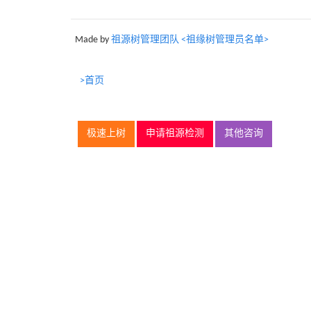
Made by
祖源树管理团队 <祖缘树管理员名单>
>首页
极速上树
申请祖源检测
其他咨询