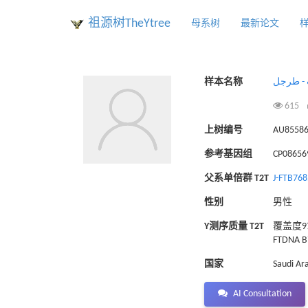
祖源树TheYtree
母系树
最新论文
样本名称
ب - طرجل
615
上树编号
AU8558
参考基因组
CP086569
父系单倍群 T2T
J-FTB76
性别
男性
Y测序质量 T2T
覆盖度97
FTDNA Bi
国家
Saudi Ar
AI Consultation