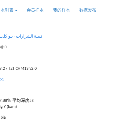
样本列表
会员样本
我的样本
数据发布
قبيلة الشرارات - بنو كل
0
6
.2 / T2T CHM13 v2.0
851
.88％ 平均深度53
g Y (bam)
abia