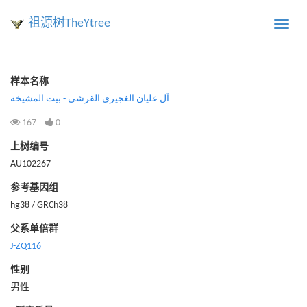
祖源树TheYtree
Toggle
naviga
样本名称
آل عليان الغجيري القرشي - بيت المشيخة
167
0
上树编号
AU102267
参考基因组
hg38 / GRCh38
父系单倍群
J-ZQ116
性别
男性