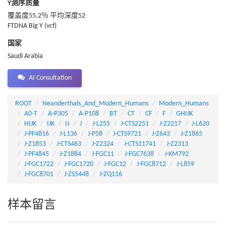
Y测序质量
覆盖度55.2％ 平均深度52
FTDNA Big Y (vcf)
国家
Saudi Arabia
AI Consultation
ROOT
Neanderthals_And_Modern_Humans
Modern_Humans
A0-T
A-P305
A-P108
BT
CT
CF
F
GHIJK
HIJK
IJK
IJ
J
J-L255
J-CTS2251
J-Z2217
J-L620
J-PF4816
J-L136
J-P58
J-CTS9721
J-Z643
J-Z1865
J-Z1853
J-CTS463
J-Z2324
J-CTS11741
J-Z2313
J-PF4845
J-Z1884
J-FGC11
J-FGC7638
J-KM792
J-FGC1722
J-FGC1720
J-FGC12
J-FGC8712
J-L859
J-FGC8701
J-ZS5448
J-ZQ116
样本留言