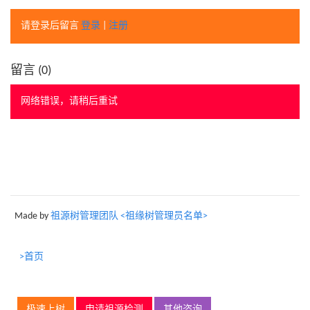
请登录后留言
登录
|
注册
留言 (
0
)
网络错误，请稍后重试
Made by
祖源树管理团队 <祖缘树管理员名单>
>首页
极速上树
申请祖源检测
其他咨询