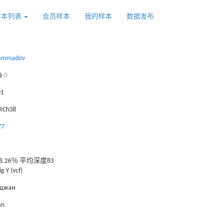
样本列表
会员样本
我的样本
数据发布
ammadov
0
01
GRCh38
77
.26％ 平均深度83
g Y (vcf)
йджан
an