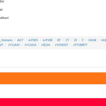
ov
at
vkhani
_Humans
A0-T
A-P305
A-P108
BT
CT
CF
F
GHIJK
HIJ
427
J-Y11645
J-Y11643
J-B234
J-Y256927
J-FTJ30877