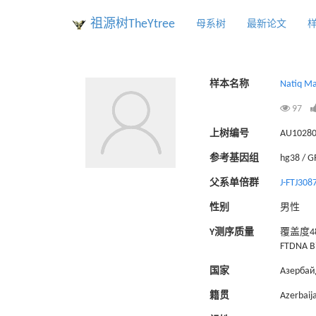
祖源树TheYtree
母系树
最新论文
样本名称
Natiq M
97
上树编号
AU1028
参考基因组
hg38 / 
父系单倍群
J-FTJ308
性别
男性
Y测序质量
覆盖度48
FTDNA Bi
国家
Азерба
籍贯
Azerbaij