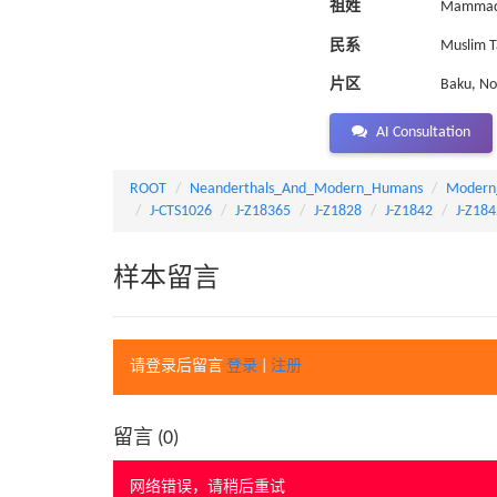
祖姓
Mammad
民系
Muslim T
片区
Baku, No
AI Consultation
ROOT
Neanderthals_And_Modern_Humans
Modern
J-CTS1026
J-Z18365
J-Z1828
J-Z1842
J-Z18
样本留言
请登录后留言
登录
|
注册
留言 (
0
)
网络错误，请稍后重试