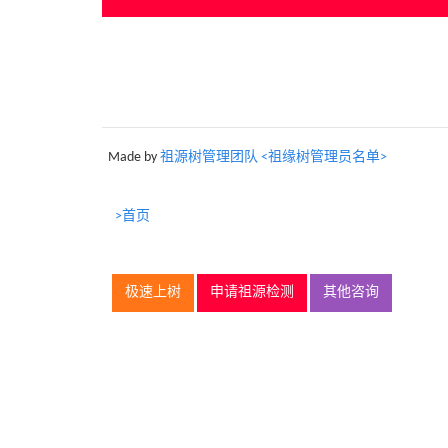
Made by
祖源树管理团队 <祖缘树管理员名单>
>首页
极速上树
申请祖源检测
其他咨询